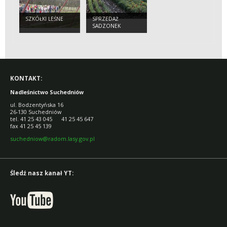
SZKÓŁKI LEŚNE
SPRZEDAŻ
SADZONEK
KONTAKT:
Nadleśnictwo Suchedniów
ul. Bodzentyńska 16
26-130 Suchedniów
tel. 41 25 43 045 41 25 45 647
fax 41 25 45 139
suchedniow@radom.lasy.gov.pl
Śledź nasz kanał YT: