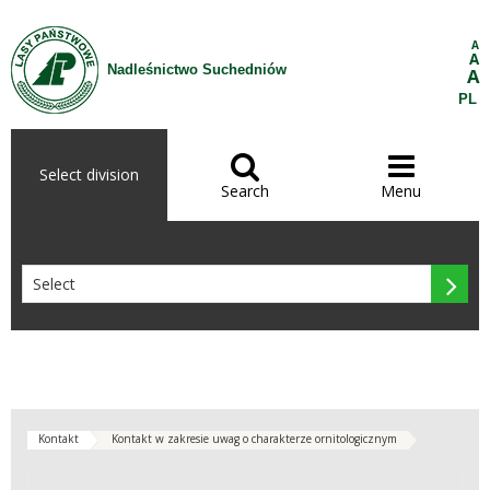
Skip to Content
A
A
Nadleśnictwo Suchedniów
A
PL


Select division
Search
Menu

Kontakt
Kontakt w zakresie uwag o charakterze ornitologicznym