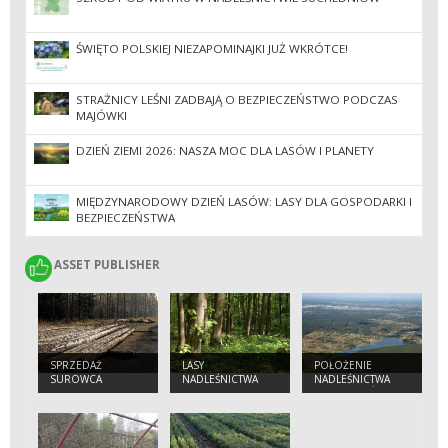
ŚWIĘTO POLSKIEJ NIEZAPOMINAJKI JUŻ WKRÓTCE!
STRAŻNICY LEŚNI ZADBAJĄ O BEZPIECZEŃSTWO PODCZAS
MAJÓWKI
DZIEŃ ZIEMI 2026: NASZA MOC DLA LASÓW I PLANETY
MIĘDZYNARODOWY DZIEŃ LASÓW: LASY DLA GOSPODARKI I
BEZPIECZEŃSTWA
ASSET PUBLISHER
ASSET PUBLISHER
SPRZEDAŻ
LASY
POŁOŻENIE
SUROWCA
NADLEŚNICTWA
NADLEŚNICTWA
DRZEWNEGO
SUCHEDNIÓW