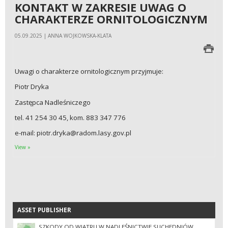
KONTAKT W ZAKRESIE UWAG O
CHARAKTERZE ORNITOLOGICZNYM
05.09.2025 | ANNA WOJKOWSKA-KLATA
Uwagi o charakterze ornitologicznym przyjmuje:
Piotr Dryka
Zastępca Nadleśniczego
tel. 41 254 30 45, kom. 883 347 776
e-mail: piotr.dryka@radom.lasy.gov.pl
View »
ASSET PUBLISHER
ASSET PUBLISHER
SZKODY OD WIATRU W NADLEŚNICTWIE SUCHEDNIÓW