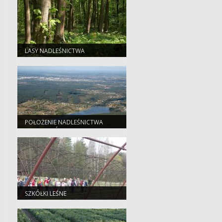
LASY NADLEŚNICTWA
POŁOŻENIE NADLEŚNICTWA
SUCHEDNIÓW
SZKÓŁKI LEŚNE