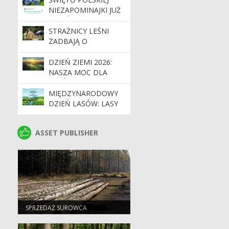
NIEZAPOMINAJKI JUŻ
WKRÓTCE!
STRAŻNICY LEŚNI
ZADBAJĄ O
BEZPIECZEŃSTWO
PODCZAS MAJÓWKI
DZIEŃ ZIEMI 2026:
NASZA MOC DLA
LASÓW I PLANETY
MIĘDZYNARODOWY
DZIEŃ LASÓW: LASY
DLA GOSPODARKI I
BEZPIECZEŃSTWA
ASSET PUBLISHER
ASSET PUBLISHER
SPRZEDAŻ SUROWCA
DRZEWNEGO