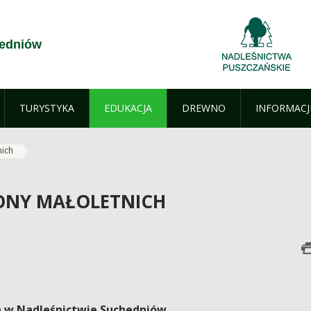
hedniów
TURYSTYKA
EDUKACJA
DREWNO
INFORMACJ
nich
ONY MAŁOLETNICH
h w Nadleśnictwie Suchedniów