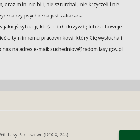
 oraz m.in. nie bili, nie szturchali, nie krzyczeli i nie
zyczna czy psychiczna jest zakazana.
 jakiejś sytuacji, ktoś robi Ci krzywdę lub zachowuje
eć o tym innemu pracownikowi, który Cię wysłucha i
 nas na adres e-mail: suchedniow@radom.lasy.gov.pl
)
 PGL Lasy Państwowe (DOCX, 24k)