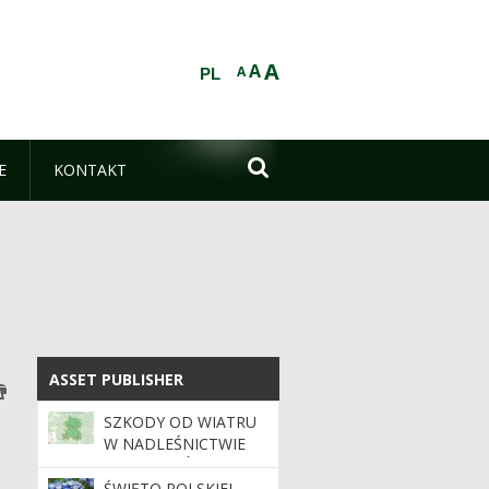
A
A
A
PL

E
KONTAKT
ASSET PUBLISHER
ASSET PUBLISHER
SZKODY OD WIATRU
W NADLEŚNICTWIE
SUCHEDNIÓW
ŚWIĘTO POLSKIEJ