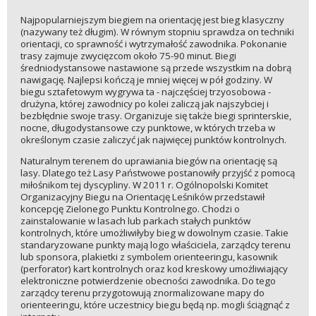
Najpopularniejszym biegiem na orientację jest bieg klasyczny
(nazywany też długim). W równym stopniu sprawdza on techniki
orientacji, co sprawność i wytrzymałość zawodnika. Pokonanie
trasy zajmuje zwycięzcom około 75-90 minut. Biegi
średniodystansowe nastawione są przede wszystkim na dobrą
nawigację. Najlepsi kończą je mniej więcej w pół godziny. W
biegu sztafetowym wygrywa ta - najczęściej trzyosobowa -
drużyna, której zawodnicy po kolei zaliczą jak najszybciej i
bezbłędnie swoje trasy. Organizuje się także biegi sprinterskie,
nocne, długodystansowe czy punktowe, w których trzeba w
określonym czasie zaliczyć jak najwięcej punktów kontrolnych.
Naturalnym terenem do uprawiania biegów na orientację są
lasy. Dlatego też Lasy Państwowe postanowiły przyjść z pomocą
miłośnikom tej dyscypliny. W 2011 r. Ogólnopolski Komitet
Organizacyjny Biegu na Orientację Leśników przedstawił
koncepcję Zielonego Punktu Kontrolnego. Chodzi o
zainstalowanie w lasach lub parkach stałych punktów
kontrolnych, które umożliwiłyby bieg w dowolnym czasie. Takie
standaryzowane punkty mają logo właściciela, zarządcy terenu
lub sponsora, plakietki z symbolem orienteeringu, kasownik
(perforator) kart kontrolnych oraz kod kreskowy umożliwiający
elektroniczne potwierdzenie obecności zawodnika. Do tego
zarządcy terenu przygotowują znormalizowane mapy do
orienteeringu, które uczestnicy biegu będą np. mogli ściągnąć z