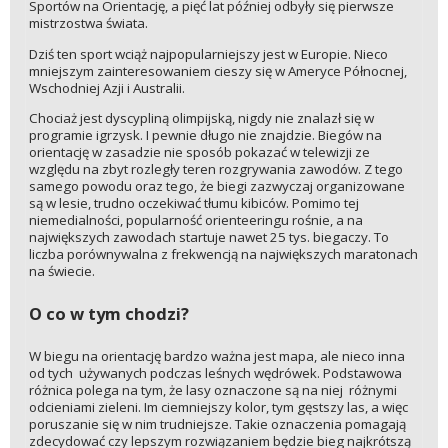
Sportów na Orientację, a pięć lat później odbyły się pierwsze
mistrzostwa świata.
Dziś ten sport wciąż najpopularniejszy jest w Europie. Nieco
mniejszym zainteresowaniem cieszy się w Ameryce Północnej,
Wschodniej Azji i Australii.
Chociaż jest dyscypliną olimpijską, nigdy nie znalazł się w
programie igrzysk. I pewnie długo nie znajdzie. Biegów na
orientację w zasadzie nie sposób pokazać w telewizji ze
względu na zbyt rozległy teren rozgrywania zawodów. Z tego
samego powodu oraz tego, że biegi zazwyczaj organizowane
są w lesie, trudno oczekiwać tłumu kibiców. Pomimo tej
niemedialności, popularność orienteeringu rośnie, a na
największych zawodach startuje nawet 25 tys. biegaczy. To
liczba porównywalna z frekwencją na największych maratonach
na świecie.
O co w tym chodzi?
W biegu na orientację bardzo ważna jest mapa, ale nieco inna
od tych używanych podczas leśnych wędrówek. Podstawowa
różnica polega na tym, że lasy oznaczone są na niej różnymi
odcieniami zieleni. Im ciemniejszy kolor, tym gęstszy las, a więc
poruszanie się w nim trudniejsze. Takie oznaczenia pomagają
zdecydować czy lepszym rozwiązaniem będzie bieg najkrótszą