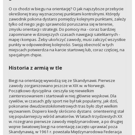
O co chodzi w biegu na orientację? O jak najszybsze przebycie
określonej trasy wyznaczonej punktami kontrolnymi. Którędy
zawodnik pokona dystans pomiędzy kolejnymi punktami, zależy
tylko od niego: jego sprawności poruszania się w terenie,
zmysłu orientacji i strategii. Do pomocy ma - coraz bardziej
zapomniane w dzisiejszych czasach nawigacji satelitarnych -
mapę i kompas. Żeby ukończyć zawody, musi zaliczyć wszystkie
punkty w odpowiedniej kolejności. Swoją obecność w tych
miejscach potwierdza na karcie startowej lub, coraz częściej, na
specjalnym chipie.
Historia z armią w tle
Biegi na orientację wywodzą się ze Skandynawii. Pierwsze
zawody zorganizowano jeszcze w XIX w. w Norwegii.
Początkowo dyscyplina cieszyła się niewielkim
zainteresowaniem i startowali w niej głównie wojskowi. Dla
cywilów, w czasach gdy sport nie był tak popularny, jak dziś,
pokonanie dwudziestokilometrowych tras było zbyt wielkim
wyzwaniem. Dopiero kiedy skrócono dystans orienteering stał
się popularniejszy wśród amatorów. W latach trzydziestych XX
w. rozegrano pierwsze zawody międzynarodowe, a po drugiej
wojnie światowej biegi na orientację zaczęto uprawiać poza
Skandynawią, w 1961 r. powstała Międzynarodowa Federacja