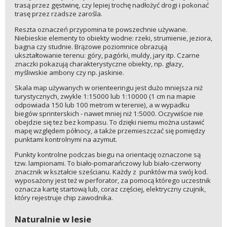
trasą przez gęstwinę, czy lepiej trochę nadłożyć drogi i pokonać
trasę przez rzadsze zarośla.
Reszta oznaczeń przypomina te powszechnie używane.
Niebieskie elementy to obiekty wodne: rzeki, strumienie, jeziora,
bagna czy studnie. Brązowe poziomnice obrazują
ukształtowanie terenu: góry, pagórki, muldy, jary itp. Czarne
znaczki pokazują charakterystyczne obiekty, np. głazy,
myśliwskie ambony czy np. jaskinie.
Skala map używanych w orienteeringu jest dużo mniejsza niż
turystycznych, zwykle 1:15000 lub 1:10000 (1 cm na mapie
odpowiada 150 lub 100 metrom w terenie), a w wypadku
biegów sprinterskich - nawet mniej niż 1:5000. Oczywiście nie
obejdzie się tez bez kompasu. To dzięki niemu można ustawić
mapę względem północy, a także przemieszczać się pomiędzy
punktami kontrolnymi na azymut.
Punkty kontrolne podczas biegu na orientację oznaczone są
tzw. lampionami. To biało-pomarańczowy lub biało-czerwony
znacznik w kształcie sześcianu. Każdy z punktów ma swój kod.
wyposażony jest też w perforator, za pomocą którego uczestnik
oznacza kartę startową lub, coraz częściej, elektryczny czujnik,
który rejestruje chip zawodnika.
Naturalnie w lesie