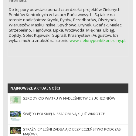
internetu.
Do tej pory powstało ponad czterdzieści projektów Zielonych
Punktów Kontrolnych w Lasach Państwowych. Są takie na
terenie nadleśnictw: Krynki, Bytów, Przedborów, Olsztynek,
Wieruszów, Maskulińskie, Spychowo, Brynek, Gdańsk, Mielec,
Strzebielino, Hajnówka, Lipka, Woziwoda, Miękinia, Elbląg,
Dojlidy, Solec Kujawski, Supraśl, Krasnystaw i Augustów. Ich
wykaz można znaleźć na stronie
www.zielonypunktkontrolny.pl
.
NAJNOWSZE AKTUALNOŚCI
NAJNOWSZE AKTUALNOŚCI
SZKODY OD WIATRU W NADLEŚNICTWIE SUCHEDNIÓW
ŚWIĘTO POLSKIEJ NIEZAPOMINAJKI JUŻ WKRÓTCE!
STRAŻNICY LEŚNI ZADBAJĄ O BEZPIECZEŃSTWO PODCZAS
MAJÓWKI