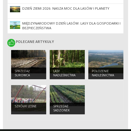
DZIEŃ ZIEMI 2026: NASZA MOC DLA LASÓW I PLANETY
MIĘDZYNARODOWY DZIEŃ LASÓW: LASY DLA GOSPODARKI I
BEZPIECZEŃSTWA
POLECANE ARTYKUŁY
POLECANE ARTYKUŁY
SPRZEDAŻ
LASY
POŁOŻENIE
SUROWCA
NADLEŚNICTWA
NADLEŚNICTWA
DRZEWNEGO
SUCHEDNIÓW
SZKÓŁKI LEŚNE
SPRZEDAŻ
SADZONEK